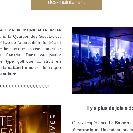
dès-maintenant
rieur de la majestueuse église 
Saint-James dans le Quartier des Spectacles, 
éficie de l’atmosphère feutrée et 
 lieu unique, classé immeuble 
au Canada. Dans ce joyaux 
de type gothique construit en 
 du 
cabaret chic 
se démarque 
aculaire
 !
ᐳᐳᐳᐳᐳᐳᐳᐳᐳᐳᐳᐳᐳᐳᐳᐳᐳ
Il y a plus de joie à 
d
Offrez l'expérience 
Le Balcon
électronique
. Un cadeau origin